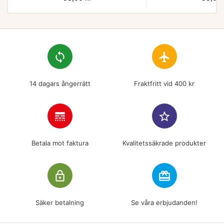
loop
flight
14 dagars ångerrätt
Fraktfritt vid 400 kr
line_style
star_border
Betala mot faktura
Kvalitetssäkrade produkter
lock_outline
redeem
Säker betalning
Se våra erbjudanden!