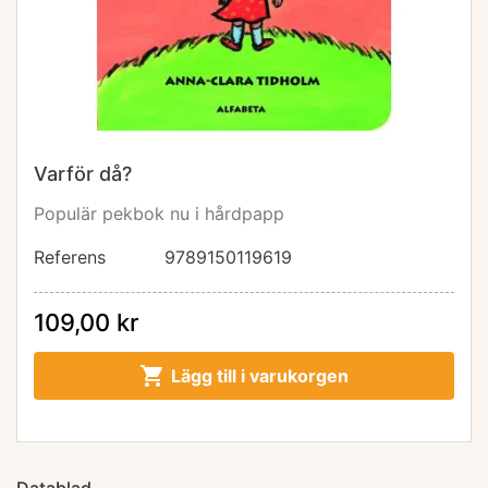
Varför då?
Populär pekbok nu i hårdpapp
Referens
9789150119619
109,00 kr

Lägg till i varukorgen