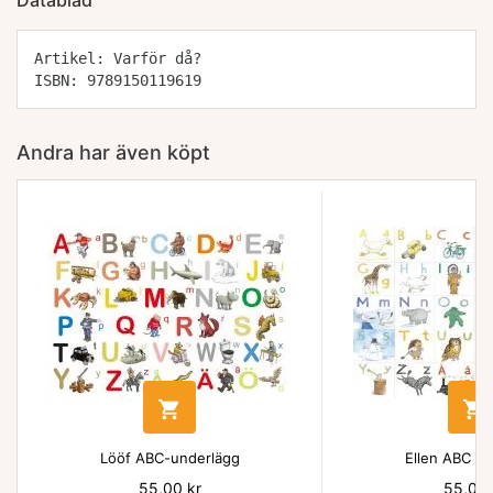
Datablad
Artikel: Varför då?
ISBN: 9789150119619
Andra har även köpt


Lööf ABC-underlägg
Ellen ABC un
Pris
55,00 kr
Pris
55,00 