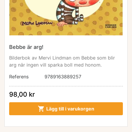
Bebbe är arg!
Bilderbok av Mervi Lindman om Bebbe som blir
arg när ingen vill sparka boll med honom.
Referens
9789163889257
98,00 kr

Lägg till i varukorgen