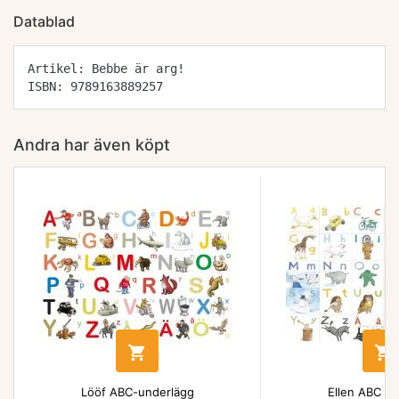
Datablad
Artikel: Bebbe är arg!
ISBN: 9789163889257
Andra har även köpt


Lööf ABC-underlägg
Ellen ABC un