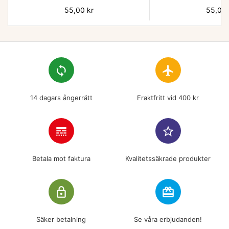
Pris
55,00 kr
Pris
55,00 
loop
flight
14 dagars ångerrätt
Fraktfritt vid 400 kr
line_style
star_border
Betala mot faktura
Kvalitetssäkrade produkter
lock_outline
redeem
Säker betalning
Se våra erbjudanden!