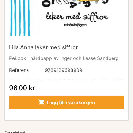
Lilla Anna leker med siffror
Pekbok i hårdpapp av Inger och Lasse Sandberg
Referens
9789129698909
96,00 kr

Lägg till i varukorgen