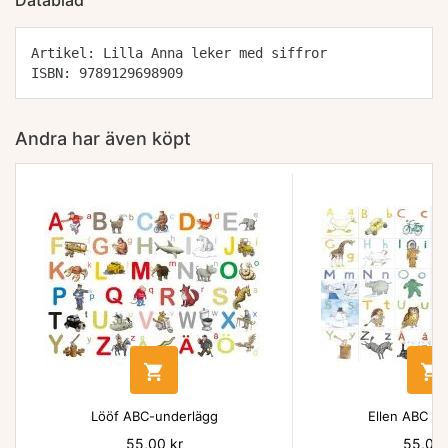
Datablad
Artikel: Lilla Anna leker med siffror
ISBN: 9789129698909
Andra har även köpt


Lööf ABC-underlägg
Ellen ABC un
Pris
55,00 kr
Pris
55,00 