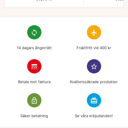
loop
flight
14 dagars ångerrätt
Fraktfritt vid 400 kr
line_style
star_border
Betala mot faktura
Kvalitetssäkrade produkter
lock_outline
redeem
Säker betalning
Se våra erbjudanden!