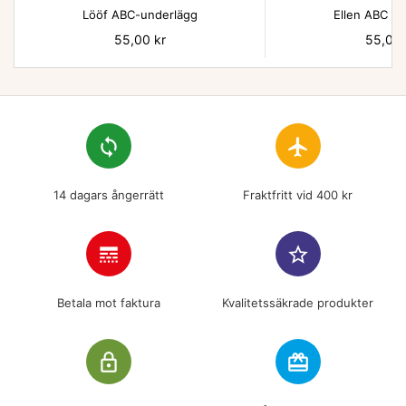
Lööf ABC-underlägg
Ellen ABC un
Pris
55,00 kr
Pris
55,00 
loop
flight
14 dagars ångerrätt
Fraktfritt vid 400 kr
line_style
star_border
Betala mot faktura
Kvalitetssäkrade produkter
lock_outline
redeem