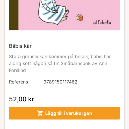
Bäbis kär
Stora grannlickan kommer på besök, bäbis har
aldrig sett någon så fin Småbarnsbok av Ann
Forslind
Referens
9789150117462
52,00 kr

Lägg till i varukorgen