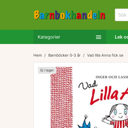

Kategorier
Lek oc
Hem
Barnböcker 0-3 år
Vad lilla Anna fick se
Ej i lager