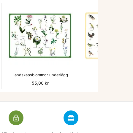


Landskapsblommor underlägg
Fåglar underläg
Pris
55,00 kr
Pris
55,00 kr
lock_outline
redeem