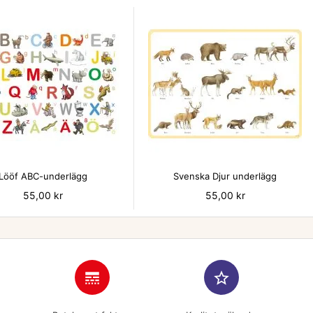


Lööf ABC-underlägg
Svenska Djur underlägg
Pris
55,00 kr
Pris
55,00 kr
line_style
star_border