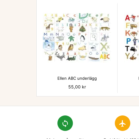

Ellen ABC underlägg
Pris
55,00 kr
loop
flight