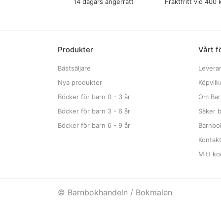
14 dagars ångerrätt
Fraktfritt vid 400 
Produkter
Vårt f
Bästsäljare
Levera
Nya produkter
Köpvilk
Böcker för barn 0 - 3 år
Om Bar
Böcker för barn 3 - 6 år
Säker b
Böcker för barn 6 - 9 år
Barnbok
Kontak
Mitt ko
© Barnbokhandeln / Bokmalen