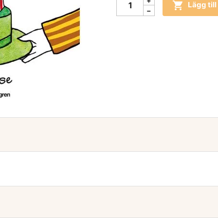

Lägg til