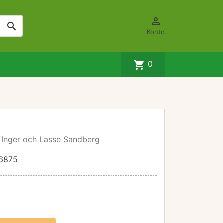


Konto
shopping_cart
0
 Inger och Lasse Sandberg
6875