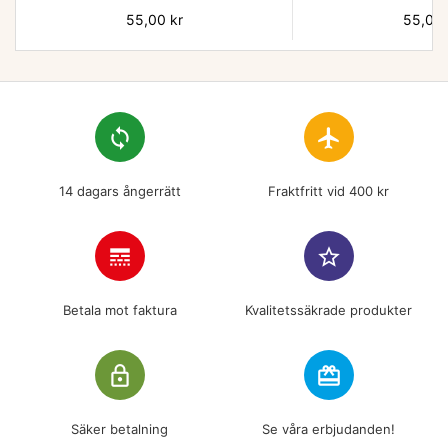
Pris
55,00 kr
Pris
55,00 
loop
flight
14 dagars ångerrätt
Fraktfritt vid 400 kr
line_style
star_border
Betala mot faktura
Kvalitetssäkrade produkter
lock_outline
redeem
Säker betalning
Se våra erbjudanden!