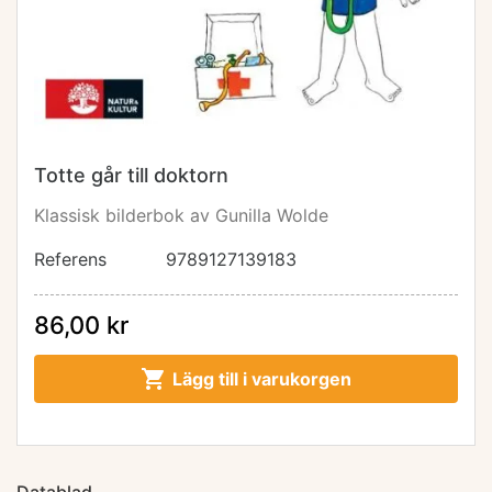
Totte går till doktorn
Klassisk bilderbok av Gunilla Wolde
Referens
9789127139183
86,00 kr

Lägg till i varukorgen