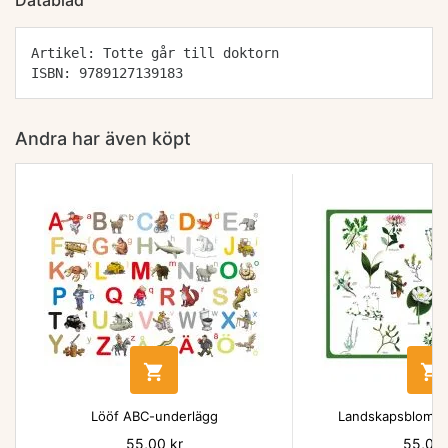
Datablad
Artikel: Totte går till doktorn
ISBN: 9789127139183
Andra har även köpt


Lööf ABC-underlägg
Landskapsblommo
Pris
55,00 kr
Pris
55,00 