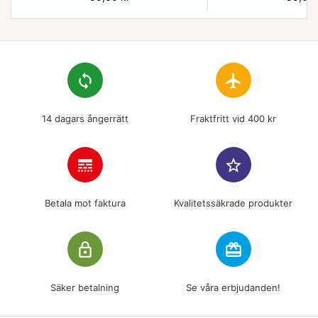
loop
flight
14 dagars ångerrätt
Fraktfritt vid 400 kr
line_style
star_border
Betala mot faktura
Kvalitetssäkrade produkter
lock_outline
redeem
Säker betalning
Se våra erbjudanden!