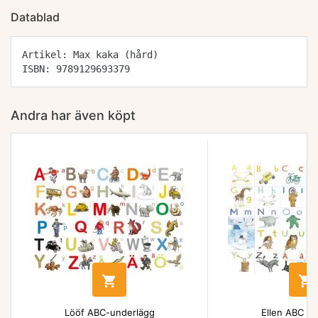
Datablad
Artikel: Max kaka (hård)
ISBN: 9789129693379
Andra har även köpt


Lööf ABC-underlägg
Ellen ABC un