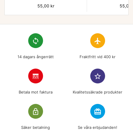
Pris
55,00 kr
Pris
55,00 
loop
flight
14 dagars ångerrätt
Fraktfritt vid 400 kr
line_style
star_border
Betala mot faktura
Kvalitetssäkrade produkter
lock_outline
redeem
Säker betalning
Se våra erbjudanden!