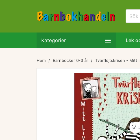

Kategorier
Lek oc
Hem
Barnböcker 0-3 år
Tvärflöjtskrisen - Mitt l