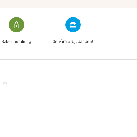
lock_outline
redeem
Säker betalning
Se våra erbjudanden!
sala