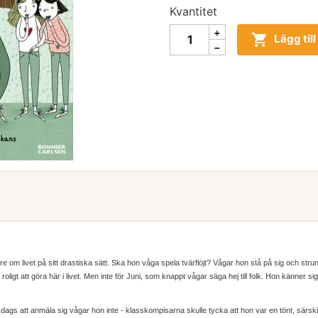
Kvantitet

Lägg til
re om livet på sitt drastiska sätt. Ska hon våga spela tvärflöjt? Vågar hon stå på sig och strun
a roligt att göra här i livet. Men inte för Juni, som knappt vågar säga hej till folk. Hon känne
 dags att anmäla sig vågar hon inte - klasskompisarna skulle tycka att hon var en tönt, särskilt