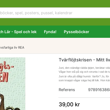
h Lär - Spel och lek
Fynda!
Pysselböcker
ivsfarliga liv REA
Tvärflöjtskrisen - Mitt li
Juni, den ständigt rädda tjejen, berättar vid
Vågar hon stå på sig och strunta i vad de tu
Juni är ofta på dåligt humör. Varför? Jo, för 
som knappt vågar säga hej till folk. Hon kä
Referens
978916386
39,00 kr