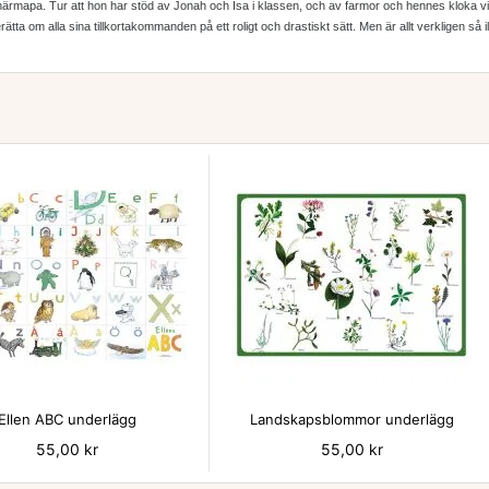
 en härmapa. Tur att hon har stöd av Jonah och Isa i klassen, och av farmor och hennes kloka v
tt berätta om alla sina tillkortakommanden på ett roligt och drastiskt sätt. Men är allt verkligen


Ellen ABC underlägg
Landskapsblommor underlägg
Pris
55,00 kr
Pris
55,00 kr