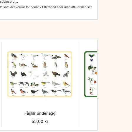
isdomsord ...
 så illa som det verkar för henne? Efterhand anar man att världen ser


Fåglar underlägg
Bär - underlägg
Pris
55,00 kr
Pris
55,00 kr