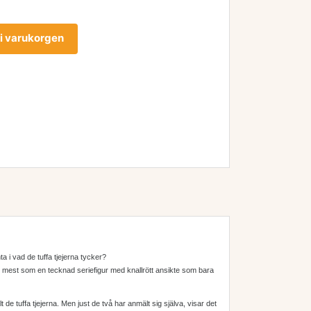
l i varukorgen
ta i vad de tuffa tjejerna tycker?
r sig mest som en tecknad seriefigur med knallrött ansikte som bara
 de tuffa tjejerna. Men just de två har anmält sig själva, visar det