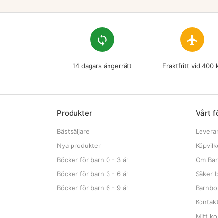
loop
flight
14 dagars ångerrätt
Fraktfritt vid 400 
Produkter
Vårt f
Bästsäljare
Levera
Nya produkter
Köpvilk
Böcker för barn 0 - 3 år
Om Bar
Böcker för barn 3 - 6 år
Säker b
Böcker för barn 6 - 9 år
Barnbok
Kontak
Mitt ko