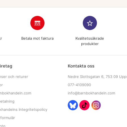
line_style
star_border
kr
Betala mot faktura
Kvalitetssäkrade
produkter
öretag
Kontakta oss
nser och returer
Nedre Slottsgatan 6, 753 09 Upp
or
077-4109090
nbokhandeln.com
info@barnbokhandeln.com
etalning
handelns Integritetspolicy
tformulär
nto