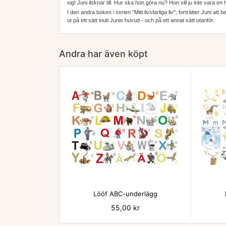
sig! Juni ilsknar till. Hur ska hon göra nu? Hon vill ju inte vara
I den andra boken i serien "Mitt livsfarliga liv", forträtter Juni a
ut på ett sätt inuti Junis huvud - och på ett annat sätt utanför.
Andra har även köpt

Lööf ABC-underlägg
Pris
55,00 kr