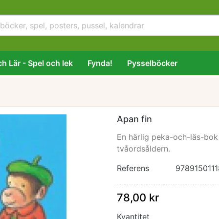
h Lär - Spel och lek
Fynda!
Pysselböcker
Apan fin
En härlig peka-och-läs-bok f
tvåordsåldern.
Referens
978915011
78,00 kr
Kvantitet