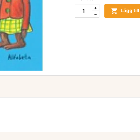

Lägg til