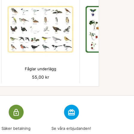


Fåglar underlägg
Bär - underlägg
Pris
55,00 kr
Pris
55,00 kr
lock_outline
redeem
Säker betalning
Se våra erbjudanden!