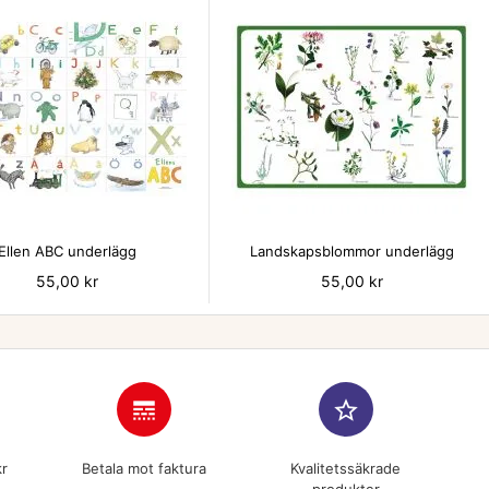


Ellen ABC underlägg
Landskapsblommor underlägg
Pris
55,00 kr
Pris
55,00 kr
line_style
star_border
kr
Betala mot faktura
Kvalitetssäkrade