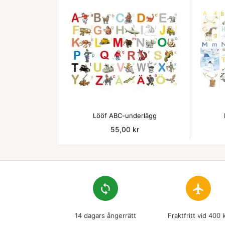

Lööf ABC-underlägg
Pris
55,00 kr
loop
flight
14 dagars ångerrätt
Fraktfritt vid 400 