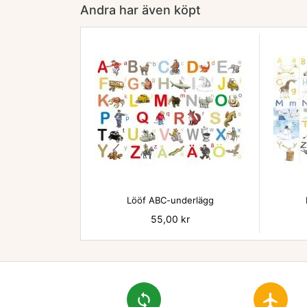
Andra har även köpt

Lööf ABC-underlägg
Pris
55,00 kr
loop
flight