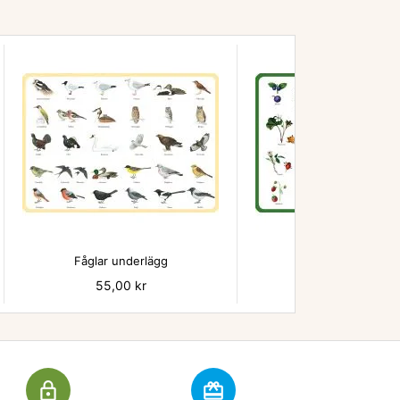


Fåglar underlägg
Bär - underlägg
Pris
55,00 kr
Pris
55,00 kr
lock_outline
redeem