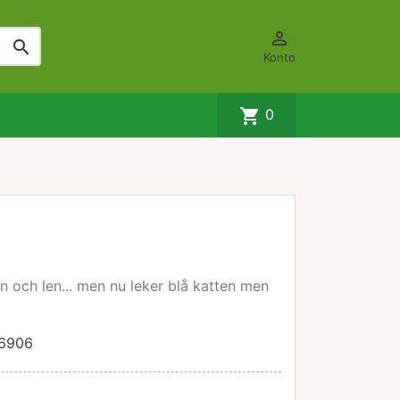


Konto
shopping_cart
0
fin och len... men nu leker blå katten men
6906