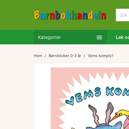

Kategorier
Lek oc
Hem
Barnböcker 0-3 år
Vems kompis?