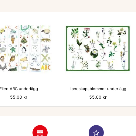


Ellen ABC underlägg
Landskapsblommor underlägg
Pris
55,00 kr
Pris
55,00 kr
line_style
star_border