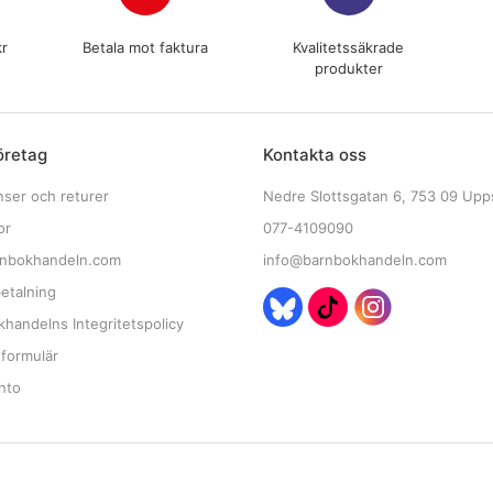
kr
Betala mot faktura
Kvalitetssäkrade
produkter
öretag
Kontakta oss
nser och returer
Nedre Slottsgatan 6, 753 09 Upp
or
077-4109090
nbokhandeln.com
info@barnbokhandeln.com
etalning
handelns Integritetspolicy
tformulär
nto