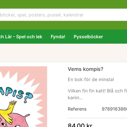
h Lär - Spel och lek
Fynda!
Pysselböcker
Vems kompis?
En bok för de minsta!
Vilken fin fin katt! Blå och 
kanin...
Referens
978916386
84,00 kr