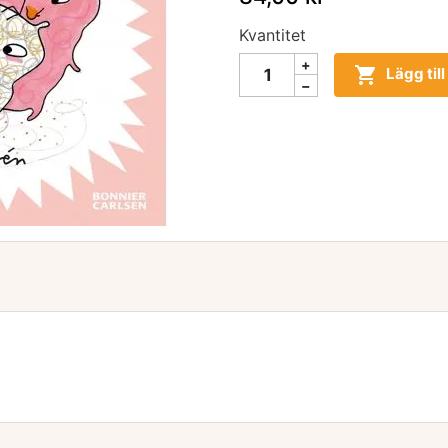
Kvantitet

Lägg til