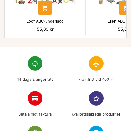


Lööf ABC-underlägg
Ellen ABC un
Pris
55,00 kr
Pris
55,00 
loop
flight
14 dagars ångerrätt
Fraktfritt vid 400 kr
line_style
star_border
Betala mot faktura
Kvalitetssäkrade produkter