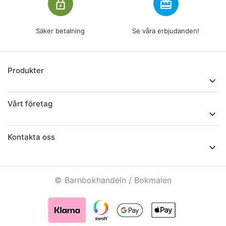
lock_outline
redeem
Säker betalning
Se våra erbjudanden!
Produkter

Vårt företag

Kontakta oss

© Barnbokhandeln / Bokmalen