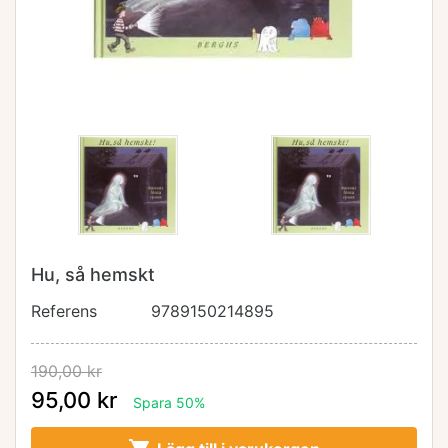
Hu, så hemskt
Referens
9789150214895
190,00 kr
95,00 kr
Spara 50%