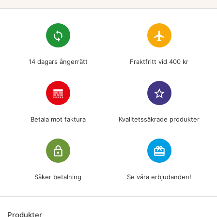
loop
flight
14 dagars ångerrätt
Fraktfritt vid 400 kr
line_style
star_border
Betala mot faktura
Kvalitetssäkrade produkter
lock_outline
redeem
Säker betalning
Se våra erbjudanden!
Produkter