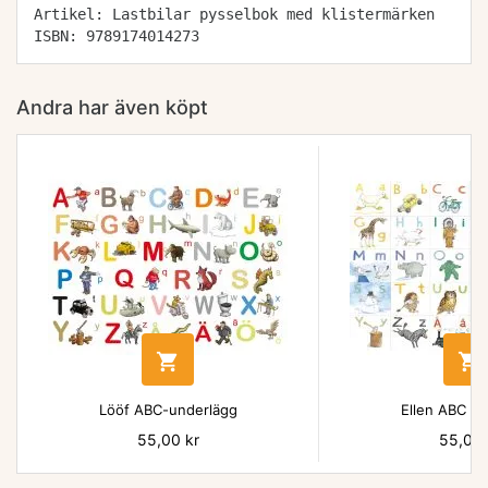
Artikel: Lastbilar pysselbok med klistermärken
ISBN: 9789174014273
Andra har även köpt


Lööf ABC-underlägg
Ellen ABC un
Pris
55,00 kr
Pris
55,00 