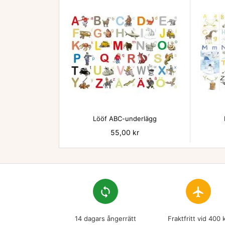

Lööf ABC-underlägg
Pris
55,00 kr
loop
flight
14 dagars ångerrätt
Fraktfritt vid 400 