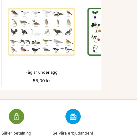


Fåglar underlägg
Bär - underlägg
Pris
55,00 kr
Pris
55,00 kr
lock_outline
redeem
Säker betalning
Se våra erbjudanden!