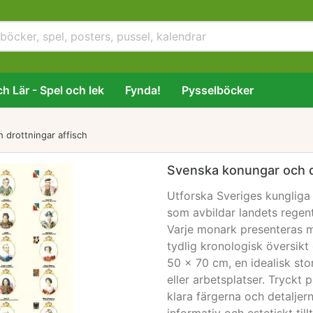
h Lär - Spel och lek
Fynda!
Pysselböcker
 drottningar affisch
Svenska konungar och d
Utforska Sveriges kungliga 
som avbildar landets regent
Varje monark presenteras m
tydlig kronologisk översikt
50 x 70 cm, en idealisk sto
eller arbetsplatser. Tryckt
klara färgerna och detaljern