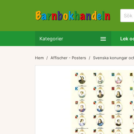

Kategorier
Lek oc
Hem
Affischer - Posters
Svenska konungar och