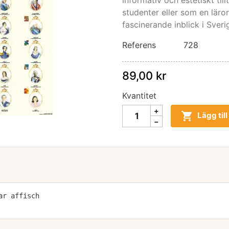
informativ och estetiskt till
studenter eller som en läro
fascinerande inblick i Sver
Referens
728
89,00 kr
Kvantitet

Lägg til
ar affisch