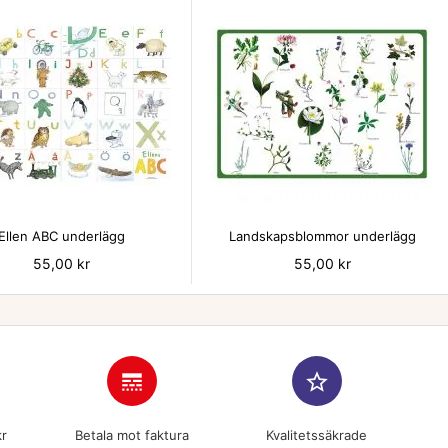


Ellen ABC underlägg
Landskapsblommor underlägg
Pris
55,00 kr
Pris
55,00 kr
line_style
star_border
kr
Betala mot faktura
Kvalitetssäkrade