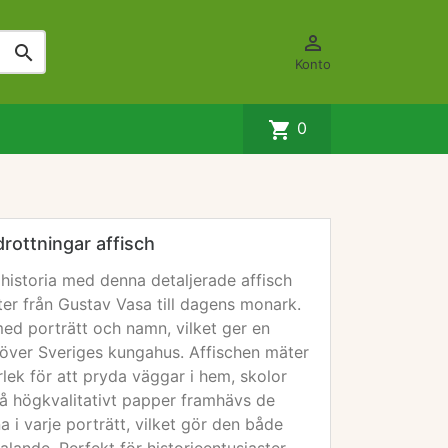


Konto
shopping_cart
0
rottningar affisch
historia med denna detaljerade affisch
er från Gustav Vasa till dagens monark.
ed porträtt och namn, vilket ger en
 över Sveriges kungahus. Affischen mäter
rlek för att pryda väggar i hem, skolor
 på högkvalitativt papper framhävs de
a i varje porträtt, vilket gör den både