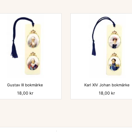


Gustav III bokmärke
Karl XIV Johan bokmärke
Pris
18,00 kr
Pris
18,00 kr