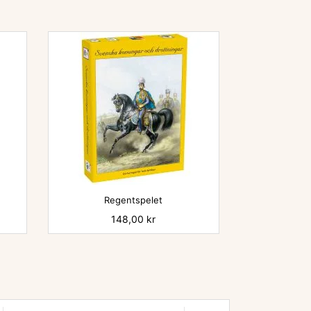

Regentspelet
Pris
148,00 kr