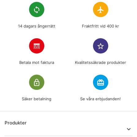
loop
flight
14 dagars ångerrätt
Fraktfritt vid 400 kr
line_style
star_border
Betala mot faktura
Kvalitetssäkrade produkter
lock_outline
redeem
Säker betalning
Se våra erbjudanden!
Produkter
