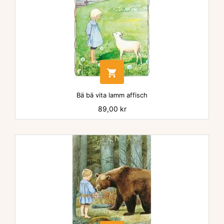

Bä bä vita lamm affisch
Pris
89,00 kr