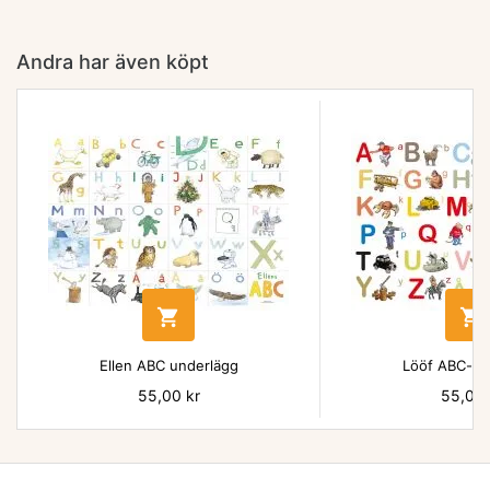
Andra har även köpt


Ellen ABC underlägg
Lööf ABC-un
Pris
55,00 kr
Pris
55,00 