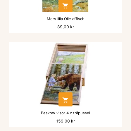

Mors lilla Olle affisch
Pris
89,00 kr

Beskow visor 4 x träpussel
Pris
159,00 kr