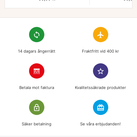
loop
flight
14 dagars ångerrätt
Fraktfritt vid 400 kr
line_style
star_border
Betala mot faktura
Kvalitetssäkrade produkter
lock_outline
redeem
Säker betalning
Se våra erbjudanden!