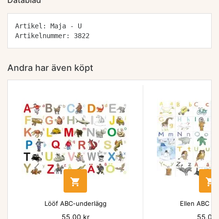
Datablad
Artikel: Maja - U
Artikelnummer: 3822
Andra har även köpt


Lööf ABC-underlägg
Ellen ABC un
Pris
55,00 kr
Pris
55,00 