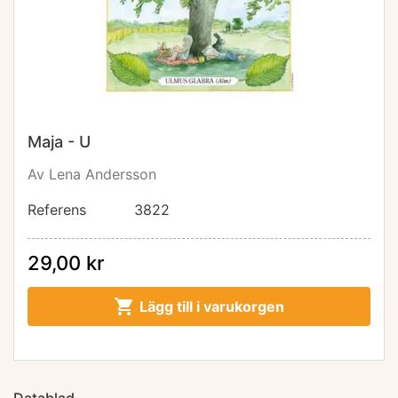
Maja - U
Av Lena Andersson
Referens
3822
29,00 kr

Lägg till i varukorgen