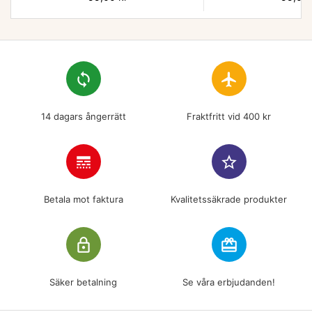
loop
flight
14 dagars ångerrätt
Fraktfritt vid 400 kr
line_style
star_border
Betala mot faktura
Kvalitetssäkrade produkter
lock_outline
redeem
Säker betalning
Se våra erbjudanden!