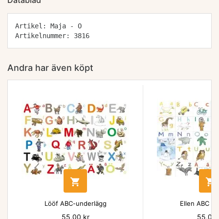
Datablad
Artikel: Maja - O
Artikelnummer: 3816
Andra har även köpt


Lööf ABC-underlägg
Ellen ABC un
Pris
55,00 kr
Pris
55,00 