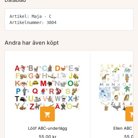
Datablad
Artikel: Maja - C
Artikelnummer: 3804
Andra har även köpt


Lööf ABC-underlägg
Ellen ABC un
Pris
55,00 kr
Pris
55,00 