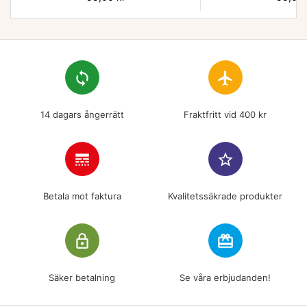
loop
flight
14 dagars ångerrätt
Fraktfritt vid 400 kr
line_style
star_border
Betala mot faktura
Kvalitetssäkrade produkter
lock_outline
redeem
Säker betalning
Se våra erbjudanden!