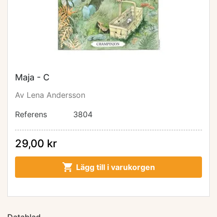
Maja - C
Av Lena Andersson
Referens
3804
29,00 kr

Lägg till i varukorgen