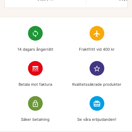
loop
flight
14 dagars ångerrätt
Fraktfritt vid 400 kr
line_style
star_border
Betala mot faktura
Kvalitetssäkrade produkter
lock_outline
redeem
Säker betalning
Se våra erbjudanden!