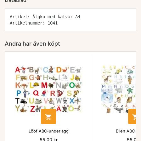
Datablad
Artikel: Älgko med kalvar A4
Artikelnummer: 1041
Andra har även köpt


Lööf ABC-underlägg
Ellen ABC un
Pris
55,00 kr
Pris
55,00 