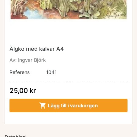
Älgko med kalvar A4
Av: Ingvar Björk
Referens
1041
25,00 kr

Lägg till i varukorgen