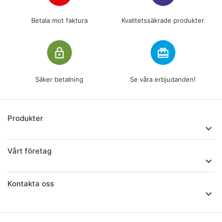
Betala mot faktura
Kvalitetssäkrade produkter
lock_outline
redeem
Säker betalning
Se våra erbjudanden!
Produkter

Vårt företag

Kontakta oss
