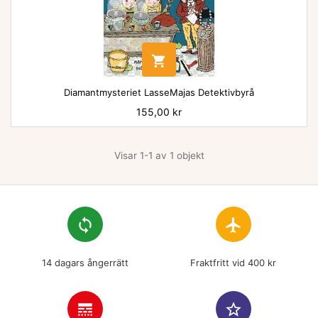

Diamantmysteriet LasseMajas Detektivbyrå
Pris
155,00 kr
Visar 1-1 av 1 objekt
loop
flight
14 dagars ångerrätt
Fraktfritt vid 400 kr
line_style
star_border