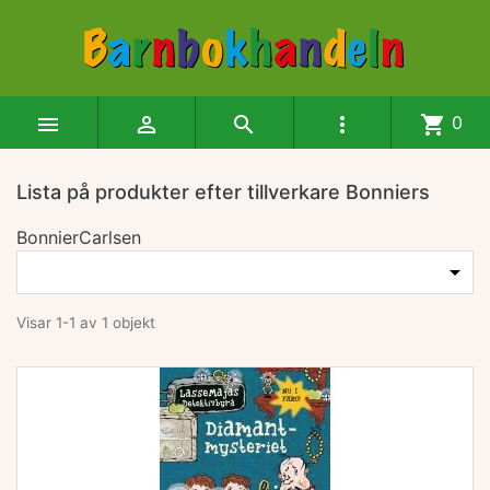




shopping_cart
0
Lista på produkter efter tillverkare Bonniers
BonnierCarlsen

Visar 1-1 av 1 objekt