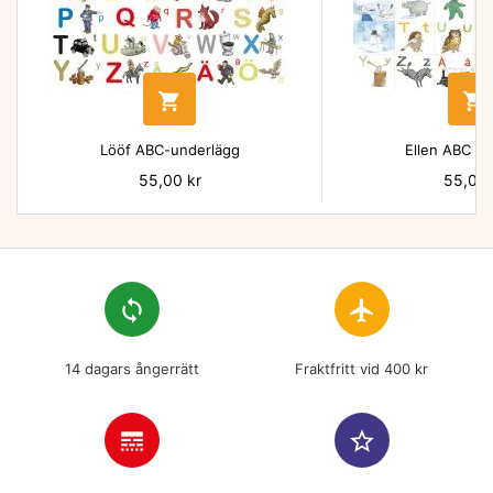


Lööf ABC-underlägg
Ellen ABC un
Pris
55,00 kr
Pris
55,00 
loop
flight
14 dagars ångerrätt
Fraktfritt vid 400 kr
line_style
star_border