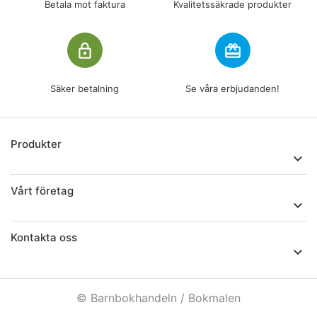
Betala mot faktura
Kvalitetssäkrade produkter
lock_outline
redeem
Säker betalning
Se våra erbjudanden!
Produkter

Vårt företag

Kontakta oss

© Barnbokhandeln / Bokmalen