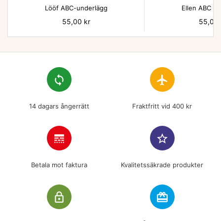
Lööf ABC-underlägg
Ellen ABC un
Pris
55,00 kr
Pris
55,00 
loop
flight
14 dagars ångerrätt
Fraktfritt vid 400 kr
line_style
star_border
Betala mot faktura
Kvalitetssäkrade produkter
lock_outline
redeem