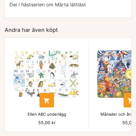
Del i hästserien om Märta lättläst
Andra har även köpt


Ellen ABC underlägg
Månader och årsti
Pris
55,00 kr
Pris
55,00 