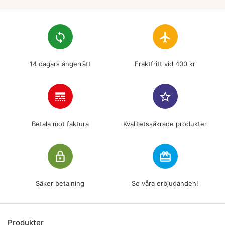
loop
flight
14 dagars ångerrätt
Fraktfritt vid 400 kr
line_style
star_border
Betala mot faktura
Kvalitetssäkrade produkter
lock_outline
redeem
Säker betalning
Se våra erbjudanden!
Produkter