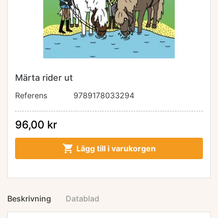
Märta rider ut
Referens
9789178033294
96,00 kr

Lägg till i varukorgen
Beskrivning
Datablad