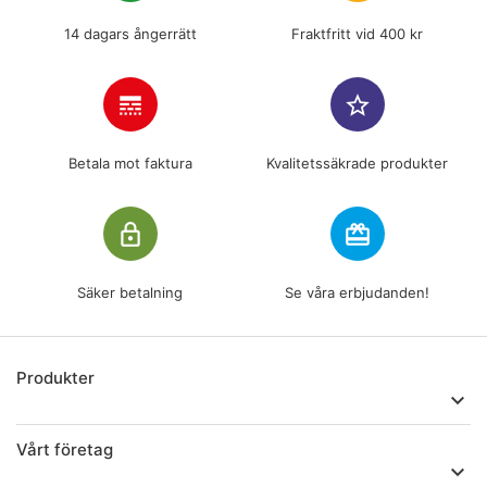
14 dagars ångerrätt
Fraktfritt vid 400 kr
line_style
star_border
Betala mot faktura
Kvalitetssäkrade produkter
lock_outline
redeem
Säker betalning
Se våra erbjudanden!
Produkter

Vårt företag
