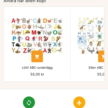
Andra har även köpt


Lööf ABC-underlägg
Ellen ABC un
Pris
55,00 kr
Pris
55,00 
loop
flight