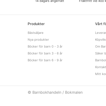
14 dagars ångerrätt
Fraktfritt vid 400 
Produkter
Vårt f
Bästsäljare
Levera
Nya produkter
Köpvilk
Böcker för barn 0 - 3 år
Om Bar
Böcker för barn 3 - 6 år
Säker b
Böcker för barn 6 - 9 år
Barnbok
Kontak
Mitt ko
© Barnbokhandeln / Bokmalen