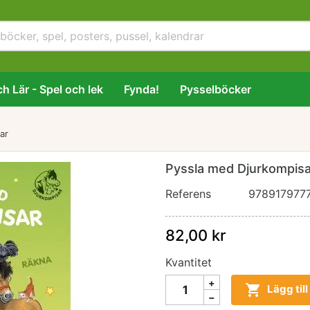
h Lär - Spel och lek
Fynda!
Pysselböcker
ar
Pyssla med Djurkompisa
Referens
978917977
82,00 kr
Kvantitet

Lägg til