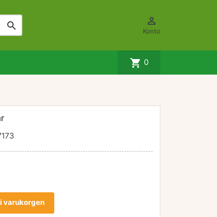


Konto
shopping_cart
0
r
7173
l i varukorgen