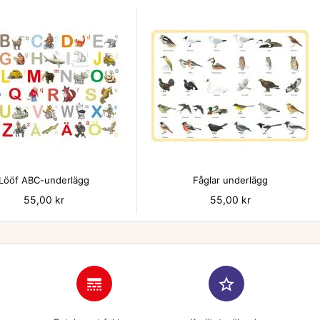


Lööf ABC-underlägg
Fåglar underlägg
Pris
55,00 kr
Pris
55,00 kr
line_style
star_border