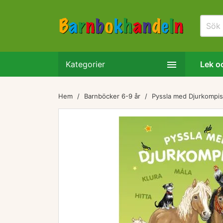

Kategorier
Lek oc
Hem
Barnböcker 6-9 år
Pyssla med Djurkompis