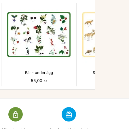


Bär - underlägg
Svenska Djur under
Pris
55,00 kr
Pris
55,00 kr
lock_outline
redeem