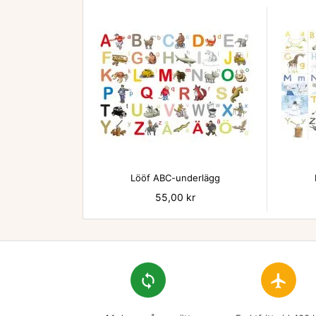

Lööf ABC-underlägg
Pris
55,00 kr
loop
flight