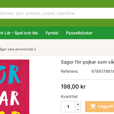
h Lär - Spel och lek
Fynda!
Pysselböcker
ågar vara annorlunda 2
Sagor för pojkar som vå
Referens
978917861
198,00 kr
Kvantitet

Lägg til