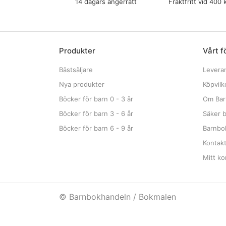
14 dagars ångerrätt
Fraktfritt vid 400 
Produkter
Vårt f
Bästsäljare
Levera
Nya produkter
Köpvilk
Böcker för barn 0 - 3 år
Om Bar
Böcker för barn 3 - 6 år
Säker b
Böcker för barn 6 - 9 år
Barnbok
Kontak
Mitt ko
© Barnbokhandeln / Bokmalen