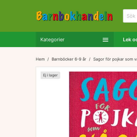

Kategorier
Lek oc
Hem
Barnböcker 6-9 år
Sagor för pojkar som v
Ej i lager