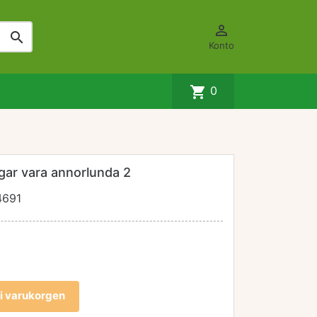


Konto
shopping_cart
0
gar vara annorlunda 2
4691
l i varukorgen