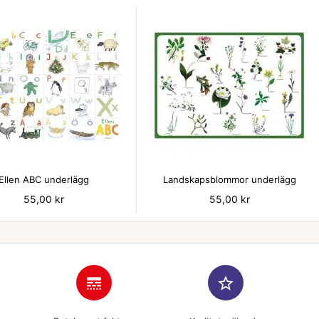


Ellen ABC underlägg
Landskapsblommor underlägg
Pris
55,00 kr
Pris
55,00 kr
line_style
star_border