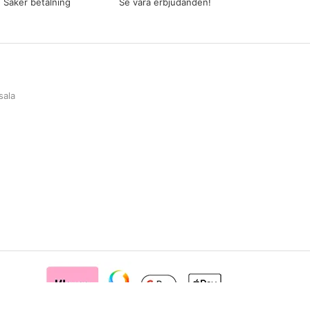
Säker betalning
Se våra erbjudanden!
sala