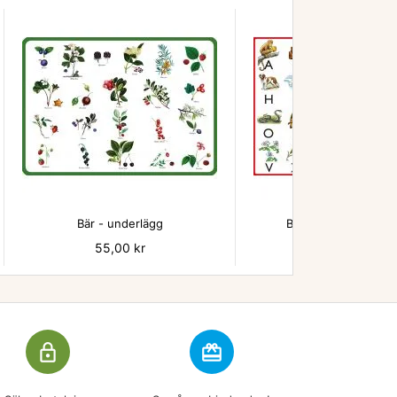


Bär - underlägg
Beskow ABC underl
Pris
55,00 kr
Pris
55,00 kr
lock_outline
redeem