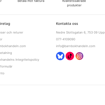
kr
Betala mot faktura
Kvalitetssäkrade
produkter
öretag
Kontakta oss
nser och returer
Nedre Slottsgatan 6, 753 09 Upp
or
077-4109090
nbokhandeln.com
info@barnbokhandeln.com
etalning
handelns Integritetspolicy
tformulär
nto