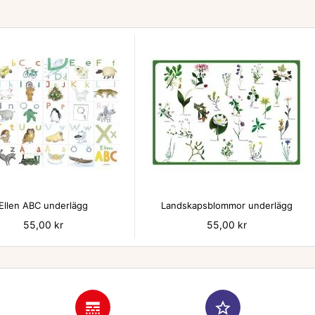


Ellen ABC underlägg
Landskapsblommor underlägg
Pris
55,00 kr
Pris
55,00 kr
line_style
star_border