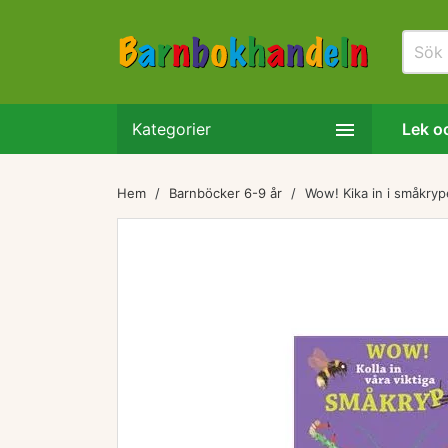

Kategorier
Lek oc
Hem
Barnböcker 6-9 år
Wow! Kika in i småkrype