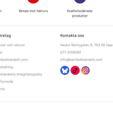
kr
Betala mot faktura
Kvalitetssäkrade
produkter
öretag
Kontakta oss
nser och returer
Nedre Slottsgatan 6, 753 09 Upp
or
077-4109090
nbokhandeln.com
info@barnbokhandeln.com
etalning
handelns Integritetspolicy
tformulär
nto