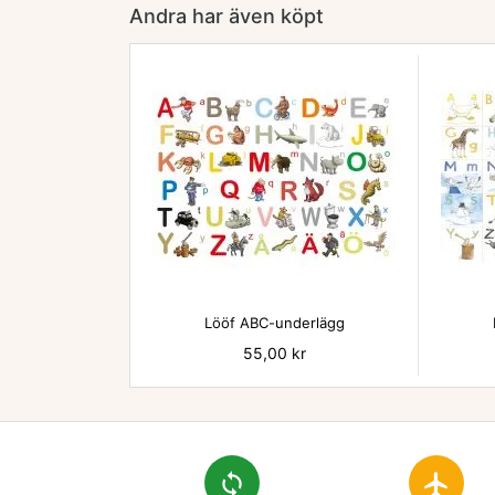
Andra har även köpt

Lööf ABC-underlägg
Pris
55,00 kr
loop
flight