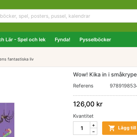
h Lär - Spel och lek
Fynda!
Pysselböcker
ns fantastiska liv
Wow! Kika in i småkrypen
Referens
978919853
126,00 kr
Kvantitet

Lägg til