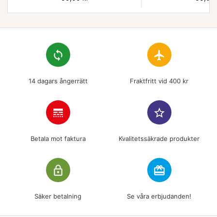
loop
flight
14 dagars ångerrätt
Fraktfritt vid 400 kr
line_style
star_border
Betala mot faktura
Kvalitetssäkrade produkter
lock_outline
redeem
Säker betalning
Se våra erbjudanden!