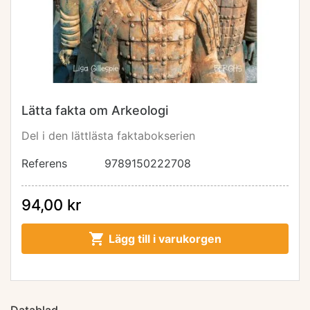
Lätta fakta om Arkeologi
Del i den lättlästa faktabokserien
Referens
9789150222708
94,00 kr

Lägg till i varukorgen