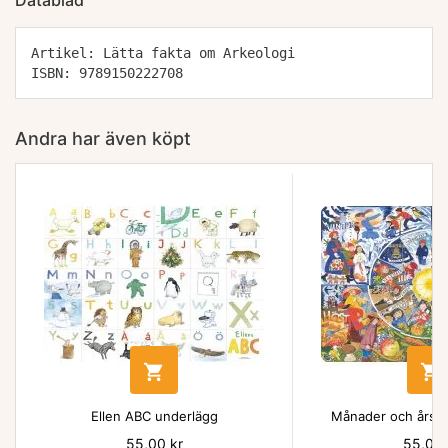
Datablad
Artikel: Lätta fakta om Arkeologi
ISBN: 9789150222708
Andra har även köpt


Ellen ABC underlägg
Månader och årsti
Pris
55,00 kr
Pris
55,00 