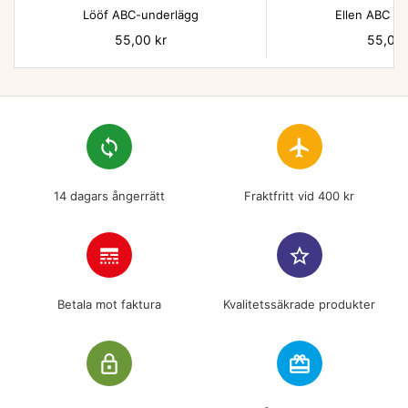
Lööf ABC-underlägg
Ellen ABC un
Pris
55,00 kr
Pris
55,00 
loop
flight
14 dagars ångerrätt
Fraktfritt vid 400 kr
line_style
star_border
Betala mot faktura
Kvalitetssäkrade produkter
lock_outline
redeem