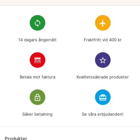
loop
flight
14 dagars ångerrätt
Fraktfritt vid 400 kr
line_style
star_border
Betala mot faktura
Kvalitetssäkrade produkter
lock_outline
redeem
Säker betalning
Se våra erbjudanden!
Produkter