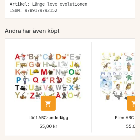
Artikel: Länge leve evolutionen
ISBN: 9789179792152
Andra har även köpt


Lööf ABC-underlägg
Ellen ABC un
Pris
55,00 kr
Pris
55,00 