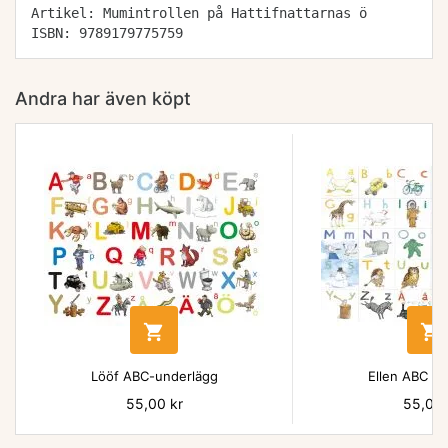
Artikel: Mumintrollen på Hattifnattarnas ö
ISBN: 9789179775759
Andra har även köpt


Lööf ABC-underlägg
Ellen ABC un
Pris
55,00 kr
Pris
55,00 