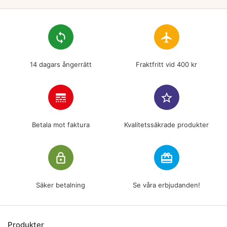
loop
flight
14 dagars ångerrätt
Fraktfritt vid 400 kr
line_style
star_border
Betala mot faktura
Kvalitetssäkrade produkter
lock_outline
redeem
Säker betalning
Se våra erbjudanden!
Produkter