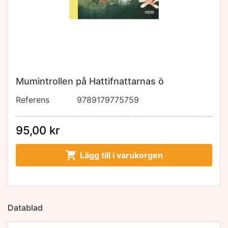
Mumintrollen på Hattifnattarnas ö
Referens
9789179775759
95,00 kr

Lägg till i varukorgen
Datablad