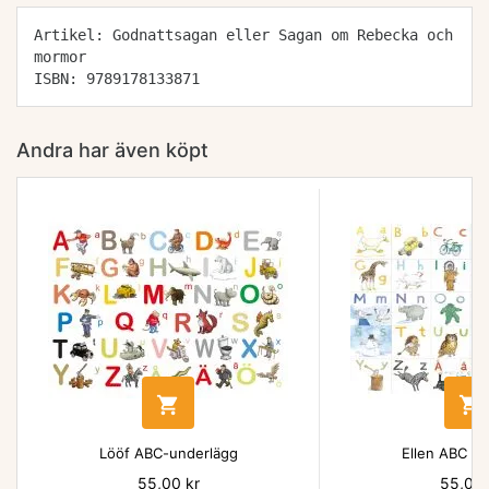
Artikel: Godnattsagan eller Sagan om Rebecka och
mormor
ISBN: 9789178133871
Andra har även köpt


Lööf ABC-underlägg
Ellen ABC un
Pris
55,00 kr
Pris
55,00 