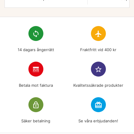
loop
flight
14 dagars ångerrätt
Fraktfritt vid 400 kr
line_style
star_border
Betala mot faktura
Kvalitetssäkrade produkter
lock_outline
redeem
Säker betalning
Se våra erbjudanden!