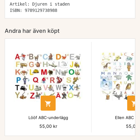
Artikel: Djuren i staden
ISBN: 9789129738988
Andra har även köpt


Lööf ABC-underlägg
Ellen ABC un
Pris
55,00 kr
Pris
55,00 