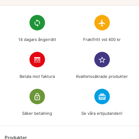
loop
flight
14 dagars ångerrätt
Fraktfritt vid 400 kr
line_style
star_border
Betala mot faktura
Kvalitetssäkrade produkter
lock_outline
redeem
Säker betalning
Se våra erbjudanden!
Produkter