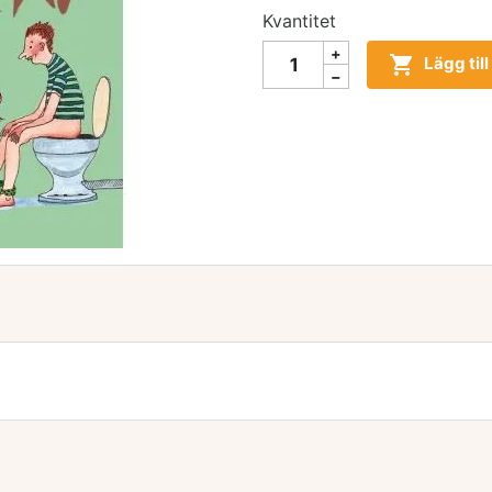
Kvantitet

Lägg til