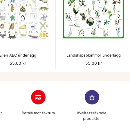


Ellen ABC underlägg
Landskapsblommor underlägg
Pris
55,00 kr
Pris
55,00 kr
line_style
star_border
kr
Betala mot faktura
Kvalitetssäkrade
produkter