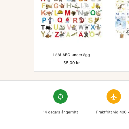

Lööf ABC-underlägg
Pris
55,00 kr
loop
flight
14 dagars ångerrätt
Fraktfritt vid 400 