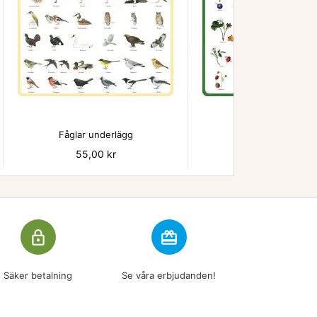


Fåglar underlägg
Bär - underlägg
Pris
55,00 kr
Pris
55,00 kr
lock_outline
redeem
Säker betalning
Se våra erbjudanden!