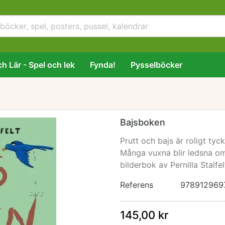
h Lär - Spel och lek
Fynda!
Pysselböcker
Bajsboken
Prutt och bajs är roligt tyc
Många vuxna blir ledsna om 
bilderbok av Pernilla Stalfel
Referens
978912969
145,00 kr