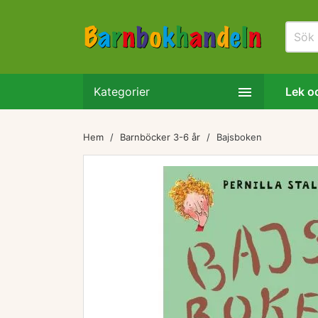

Kategorier
Lek oc
Hem
Barnböcker 3-6 år
Bajsboken