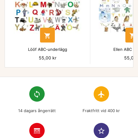


Lööf ABC-underlägg
Ellen ABC un
Pris
55,00 kr
Pris
55,00 
loop
flight
14 dagars ångerrätt
Fraktfritt vid 400 kr
line_style
star_border