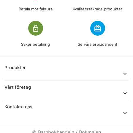
Betala mot faktura
Kvalitetssäkrade produkter
lock_outline
redeem
Säker betalning
Se våra erbjudanden!
Produkter

Vårt företag

Kontakta oss

© Barnbokhandeln / Bokmalen