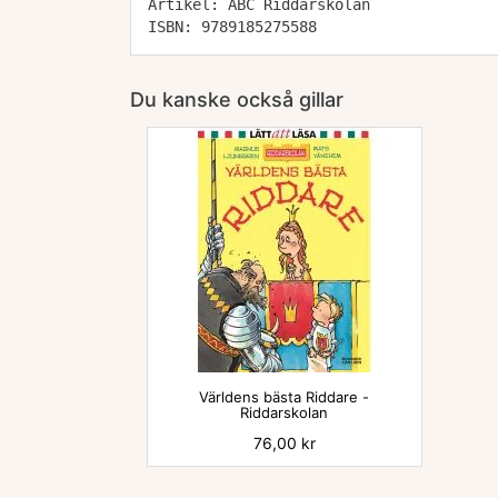
Artikel: ABC Riddarskolan
ISBN: 9789185275588
Du kanske också gillar

Världens bästa Riddare -
Riddarskolan
Pris
76,00 kr