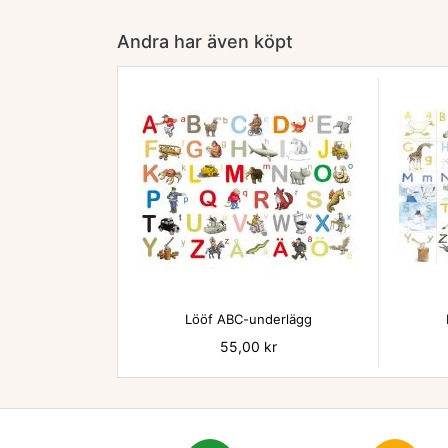
Andra har även köpt

Lööf ABC-underlägg
Pris
55,00 kr