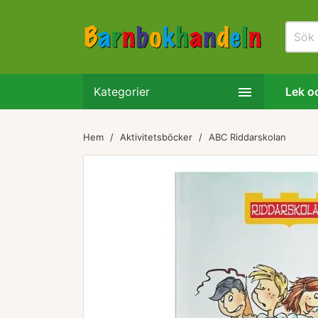

Kategorier
Lek oc
Hem
Aktivitetsböcker
ABC Riddarskolan