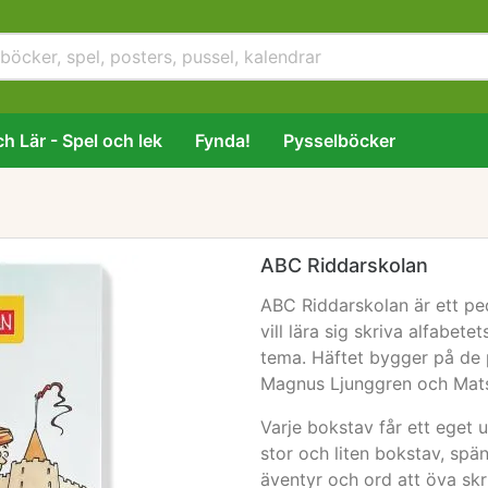
h Lär - Spel och lek
Fynda!
Pysselböcker
ABC Riddarskolan
ABC Riddarskolan är ett pe
vill lära sig skriva alfabe
tema. Häftet bygger på de
Magnus Ljunggren och Mats
Varje bokstav får ett eget 
stor och liten bokstav, spän
äventyr och ord att öva skr