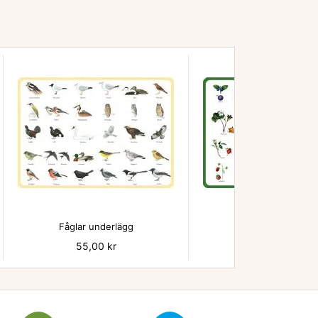


Fåglar underlägg
Bär - underlägg
Pris
55,00 kr
Pris
55,00 kr