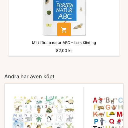

Mitt första natur ABC – Lars Klinting
Pris
82,00 kr
Andra har även köpt