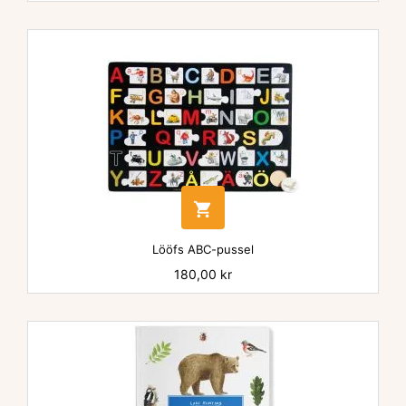

Lööfs ABC-pussel
Pris
180,00 kr