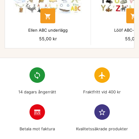


Ellen ABC underlägg
Lööf ABC-un
Pris
55,00 kr
Pris
55,00 
loop
flight
14 dagars ångerrätt
Fraktfritt vid 400 kr
line_style
star_border
Betala mot faktura
Kvalitetssäkrade produkter