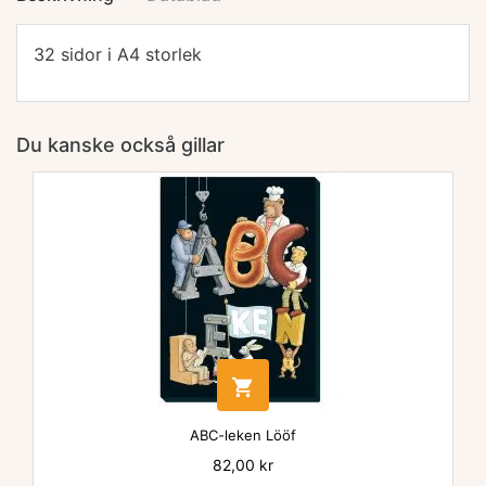
32 sidor i A4 storlek
Du kanske också gillar

ABC-leken Lööf
Pris
82,00 kr