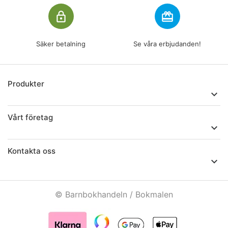
lock_outline
redeem
Säker betalning
Se våra erbjudanden!
Produkter

Vårt företag

Kontakta oss

© Barnbokhandeln / Bokmalen