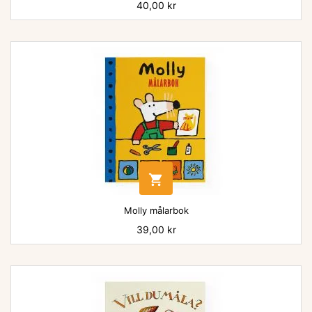
Pris
40,00 kr

Molly målarbok
Pris
39,00 kr