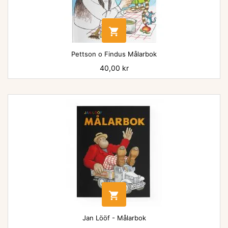

Pettson o Findus Målarbok
Pris
40,00 kr

Jan Lööf - Målarbok