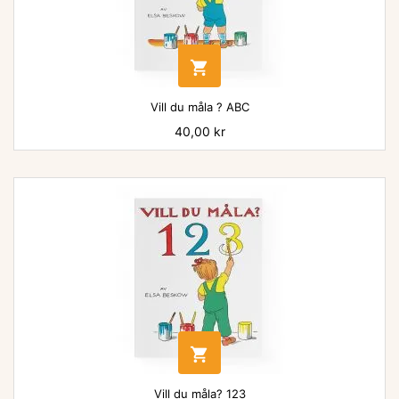

Vill du måla ? ABC
Pris
40,00 kr

Vill du måla? 123