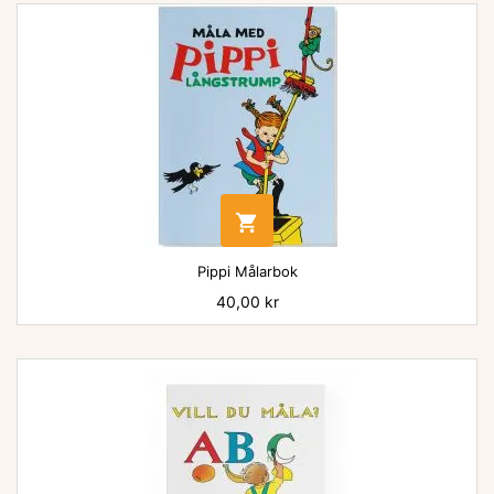

Pippi Målarbok
Pris
40,00 kr