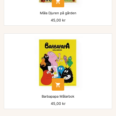

Måla Djuren på gården
Pris
45,00 kr

Barbapapa Målarbok
Pris
45,00 kr