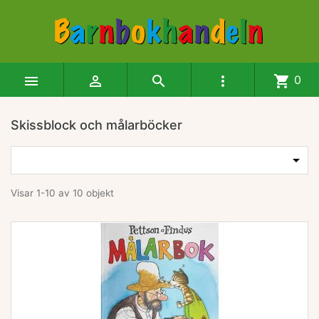




shopping_cart
0
Skissblock och målarböcker
Produkter i denna kategori

Visar 1-10 av 10 objekt