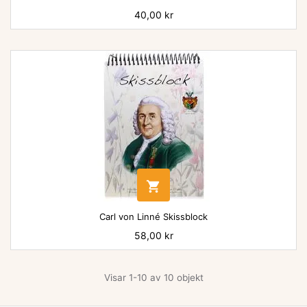
Pris
40,00 kr

Carl von Linné Skissblock
Pris
58,00 kr
Visar 1-10 av 10 objekt