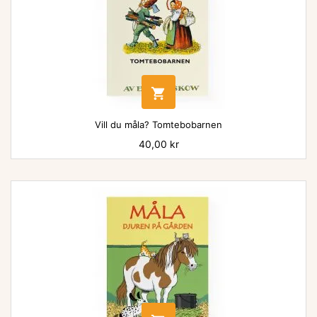

Vill du måla? Tomtebobarnen
Pris
40,00 kr