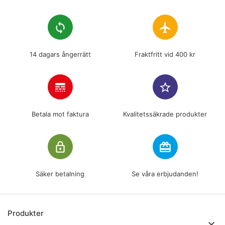
loop
flight
14 dagars ångerrätt
Fraktfritt vid 400 kr
line_style
star_border
Betala mot faktura
Kvalitetssäkrade produkter
lock_outline
redeem
Säker betalning
Se våra erbjudanden!
Produkter
